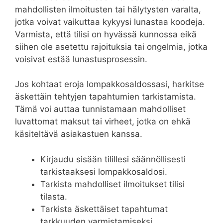
mahdollisten ilmoitusten tai hälytysten varalta,
jotka voivat vaikuttaa kykyysi lunastaa koodeja.
Varmista, että tilisi on hyvässä kunnossa eikä
siihen ole asetettu rajoituksia tai ongelmia, jotka
voisivat estää lunastusprosessin.
Jos kohtaat eroja lompakkosaldossasi, harkitse
äskettäin tehtyjen tapahtumien tarkistamista.
Tämä voi auttaa tunnistamaan mahdolliset
luvattomat maksut tai virheet, jotka on ehkä
käsiteltävä asiakastuen kanssa.
Kirjaudu sisään tilillesi säännöllisesti
tarkistaaksesi lompakkosaldosi.
Tarkista mahdolliset ilmoitukset tilisi
tilasta.
Tarkista äskettäiset tapahtumat
tarkkuuden varmistamiseksi.