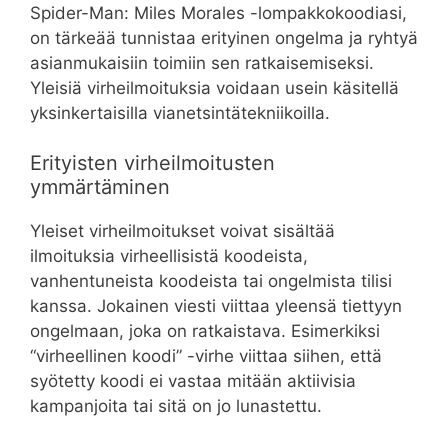
Spider-Man: Miles Morales -lompakkokoodiasi,
on tärkeää tunnistaa erityinen ongelma ja ryhtyä
asianmukaisiin toimiin sen ratkaisemiseksi.
Yleisiä virheilmoituksia voidaan usein käsitellä
yksinkertaisilla vianetsintätekniikoilla.
Erityisten virheilmoitusten
ymmärtäminen
Yleiset virheilmoitukset voivat sisältää
ilmoituksia virheellisistä koodeista,
vanhentuneista koodeista tai ongelmista tilisi
kanssa. Jokainen viesti viittaa yleensä tiettyyn
ongelmaan, joka on ratkaistava. Esimerkiksi
“virheellinen koodi” -virhe viittaa siihen, että
syötetty koodi ei vastaa mitään aktiivisia
kampanjoita tai sitä on jo lunastettu.