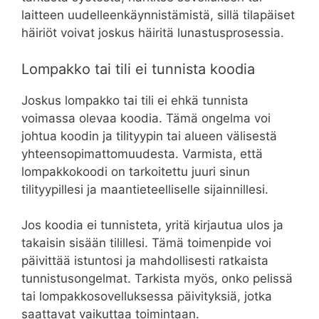
laitteen uudelleenkäynnistämistä, sillä tilapäiset
häiriöt voivat joskus häiritä lunastusprosessia.
Lompakko tai tili ei tunnista koodia
Joskus lompakko tai tili ei ehkä tunnista
voimassa olevaa koodia. Tämä ongelma voi
johtua koodin ja tilityypin tai alueen välisestä
yhteensopimattomuudesta. Varmista, että
lompakkokoodi on tarkoitettu juuri sinun
tilityypillesi ja maantieteelliselle sijainnillesi.
Jos koodia ei tunnisteta, yritä kirjautua ulos ja
takaisin sisään tilillesi. Tämä toimenpide voi
päivittää istuntosi ja mahdollisesti ratkaista
tunnistusongelmat. Tarkista myös, onko pelissä
tai lompakkosovelluksessa päivityksiä, jotka
saattavat vaikuttaa toimintaan.