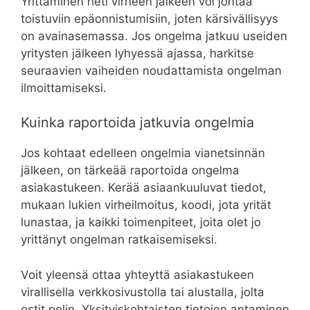
Yrittäminen heti virheen jälkeen voi johtaa
toistuviin epäonnistumisiin, joten kärsivällisyys
on avainasemassa. Jos ongelma jatkuu useiden
yritysten jälkeen lyhyessä ajassa, harkitse
seuraavien vaiheiden noudattamista ongelman
ilmoittamiseksi.
Kuinka raportoida jatkuvia ongelmia
Jos kohtaat edelleen ongelmia vianetsinnän
jälkeen, on tärkeää raportoida ongelma
asiakastukeen. Kerää asiaankuuluvat tiedot,
mukaan lukien virheilmoitus, koodi, jota yrität
lunastaa, ja kaikki toimenpiteet, joita olet jo
yrittänyt ongelman ratkaisemiseksi.
Voit yleensä ottaa yhteyttä asiakastukeen
virallisella verkkosivustolla tai alustalla, jolta
ostit pelin. Yksityiskohtaisten tietojen antaminen