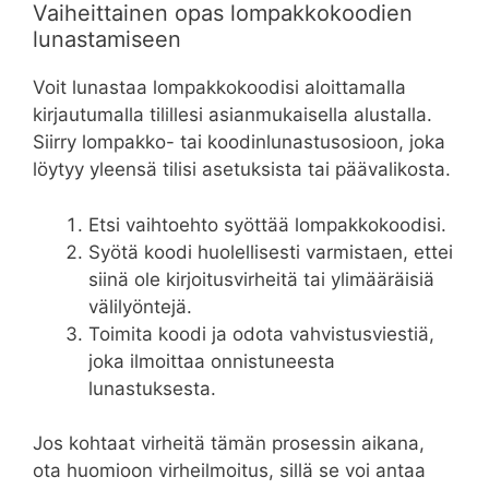
Vaiheittainen opas lompakkokoodien
lunastamiseen
Voit lunastaa lompakkokoodisi aloittamalla
kirjautumalla tilillesi asianmukaisella alustalla.
Siirry lompakko- tai koodinlunastusosioon, joka
löytyy yleensä tilisi asetuksista tai päävalikosta.
Etsi vaihtoehto syöttää lompakkokoodisi.
Syötä koodi huolellisesti varmistaen, ettei
siinä ole kirjoitusvirheitä tai ylimääräisiä
välilyöntejä.
Toimita koodi ja odota vahvistusviestiä,
joka ilmoittaa onnistuneesta
lunastuksesta.
Jos kohtaat virheitä tämän prosessin aikana,
ota huomioon virheilmoitus, sillä se voi antaa