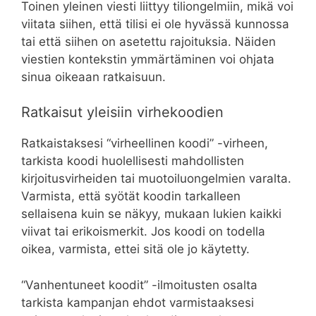
Toinen yleinen viesti liittyy tiliongelmiin, mikä voi
viitata siihen, että tilisi ei ole hyvässä kunnossa
tai että siihen on asetettu rajoituksia. Näiden
viestien kontekstin ymmärtäminen voi ohjata
sinua oikeaan ratkaisuun.
Ratkaisut yleisiin virhekoodien
Ratkaistaksesi “virheellinen koodi” -virheen,
tarkista koodi huolellisesti mahdollisten
kirjoitusvirheiden tai muotoiluongelmien varalta.
Varmista, että syötät koodin tarkalleen
sellaisena kuin se näkyy, mukaan lukien kaikki
viivat tai erikoismerkit. Jos koodi on todella
oikea, varmista, ettei sitä ole jo käytetty.
“Vanhentuneet koodit” -ilmoitusten osalta
tarkista kampanjan ehdot varmistaaksesi