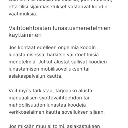
että tilisi sijaintiasetukset vastaavat koodin
vaatimuksia.
Vaihtoehtoisten lunastusmenetelmien
käyttäminen
Jos kohtaat edelleen ongelmia koodin
lunastamisessa, harkitse vaihtoehtoisia
menetelmiä. Jotkut alustat sallivat koodien
lunastamisen mobiilisovelluksen tai
asiakaspalvelun kautta.
Voit myös tarkistaa, tarjoaako alusta
manuaalisen syöttövaihtoehdon tai
mahdollisuuden lunastaa koodeja
verkkoselaimen kautta sovelluksen sijaan.
Jos mikään muu ei toimi, asiakastukeen