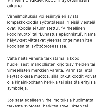
Virheilmoitukset koodin syöttämisen
aikana
Virheilmoituksia voi esiintyä eri syistä
lompakkokoodia syötettäessä. Yleisiä viestejä
ovat “Koodia ei tunnistettu”, “Virheellinen
koodimuoto” tai “Lunastus epäonnistui”. Nämä
hälytykset viittaavat yleensä ongelmaan itse
koodissa tai syöttöprosessissa.
Vältä näitä virheitä tarkistamalla koodi
huolellisesti mahdollisten kirjoitusvirheiden tai
virheellisten merkkien varalta. Varmista, että
käytät oikeaa muotoa, sillä jotkut koodit voivat
olla kirjainkooltaan herkkiä tai sisältää erityisiä
symboleja.
Jos saat edelleen virheilmoituksia huolimatta
tarkasta syötöstä, harkitse sovelluksen tai