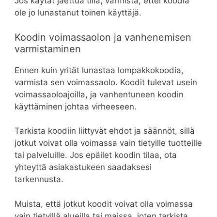
Jos käytät jaettua tiliä, varmista, ettei koodia
ole jo lunastanut toinen käyttäjä.
Koodin voimassaolon ja vanhenemisen
varmistaminen
Ennen kuin yrität lunastaa lompakkokoodia,
varmista sen voimassaolo. Koodit tulevat usein
voimassaoloajoilla, ja vanhentuneen koodin
käyttäminen johtaa virheeseen.
Tarkista koodiin liittyvät ehdot ja säännöt, sillä
jotkut voivat olla voimassa vain tietyille tuotteille
tai palveluille. Jos epäilet koodin tilaa, ota
yhteyttä asiakastukeen saadaksesi
tarkennusta.
Muista, että jotkut koodit voivat olla voimassa
vain tietyillä alueilla tai maissa, joten tarkista,