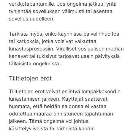
verkkotapahtumille. Jos ongelma jatkuu, yritä
tyhjentää sovelluksen välimuisti tai asentaa
sovellus uudelleen.
Tarkista myös, onko käynnissä palvelinhuoltoa
tai katkoksia, jotka voisivat vaikuttaa
lunastusprosessiin. Viralliset sosiaalisen median
kanavat tai tukisivut tarjoavat usein päivityksiä
tällaisista ongelmista.
Tilitietojen erot
Tilitietojen erot voivat esiintyä lompakkokoodin
lunastamisen jälkeen. Käyttäjät saattavat
huomata, että heidän saldonsa ei vastaa
odotettua määrää onnistuneen tapahtuman
jälkeen. Tämä ongelma voi johtua
käsittelyviiveistä tai virheistä koodin