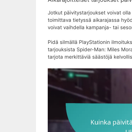
Jotkut päivitystarjoukset voivat olla 
toimittava tietyssä aikarajassa hy
voivat vaihdella kampanja- tai se
Pidä silmällä PlayStationin ilmoituks
tarjouksista Spider-Man: Miles Moral
tarjota merkittäviä säästöjä kelvollisi