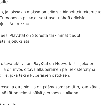
ille
in, ja joissakin maissa on erilaisia hinnoittelurakenteita
 Euroopassa pelaajat saattavat nähdä erilaisia
hjois-Amerikkaan.
eesi PlayStation Storesta tarkimmat tiedot
ta rajoituksista.
 oltava aktiivinen PlayStation Network -tili, joka on
ilillä on myös oltava alkuperäinen peli rekisteröitynä,
i tilille, joka teki alkuperäisen ostoksen.
ossa ja että sinulla on pääsy samaan tiliin, jota käytit
a vältät ongelmat päivitysprosessin aikana.
ityksille