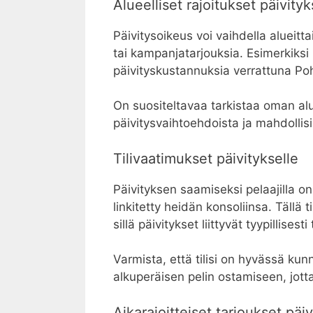
Alueelliset rajoitukset päivityks
Päivitysoikeus voi vaihdella alueitta
tai kampanjatarjouksia. Esimerkiksi
päivityskustannuksia verrattuna Po
On suositeltavaa tarkistaa oman alu
päivitysvaihtoehdoista ja mahdollisis
Tilivaatimukset päivitykselle
Päivityksen saamiseksi pelaajilla on
linkitetty heidän konsoliinsa. Tällä t
sillä päivitykset liittyvät tyypillisest
Varmista, että tilisi on hyvässä kunn
alkuperäisen pelin ostamiseen, jott
Aikarajoitteiset tarjoukset päiv