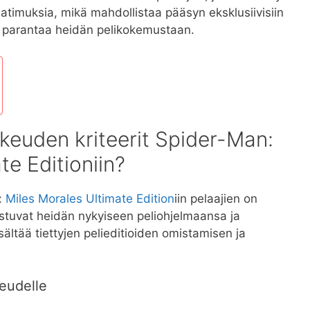
ivaatimuksia, mikä mahdollistaa pääsyn eksklusiivisiin
ka parantaa heidän pelikokemustaan.
ikeuden kriteerit Spider-Man:
te Editioniin?
:
Miles Morales Ultimate Edition
iin pelaajien on
erustuvat heidän nykyiseen peliohjelmaansa ja
ältää tiettyjen pelieditioiden omistamisen ja
keudelle