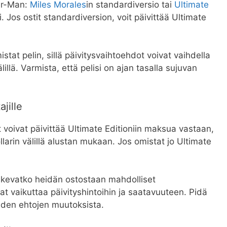
der-Man:
Miles Morales
in standardiversio tai
Ultimate
 Jos ostit standardiversion, voit päivittää Ultimate
istat pelin, sillä päivitysvaihtoehdot voivat vaihdella
lillä. Varmista, että pelisi on ajan tasalla sujuvan
ajille
 voivat päivittää Ultimate Editioniin maksua vastaan,
llarin välillä alustan mukaan. Jos omistat jo Ultimate
koskevatko heidän ostostaan mahdolliset
at vaikuttaa päivityshintoihin ja saatavuuteen. Pidä
näiden ehtojen muutoksista.