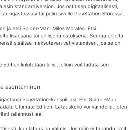
esin standardiversion. Jos ostit sen digitaalisesti,
sti kirjastossasi tai pelin sivulle PlayStation Storessa.
en ja etsi Spider-Man: Miles Morales. Etsi
teltu lisäosana tai erillisenä ostoksena. Seuraa ohjeita
eensä sisältää maksutavan vahvistamisen, jos se on
Edition linkitetään tiliisi, jolloin voit ladata sen
 ja asentaminen
kirjastoosi PlayStation-konsolillasi. Etsi Spider-Man:
ladata Ultimate Edition. Latauskoko voi vaihdella, joten
ästi tallennustilaa.
tisesti, kun lataus on valmis. Jos näin ei tapahdu, voit