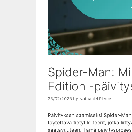
Spider-Man: Mi
Edition -päivit
25/02/2026
by
Nathaniel Pierce
Päivityksen saamiseksi Spider-Man: 
täytettävä tietyt kriteerit, jotka li
saatavuuteen. Tämä päivitysprosessi on