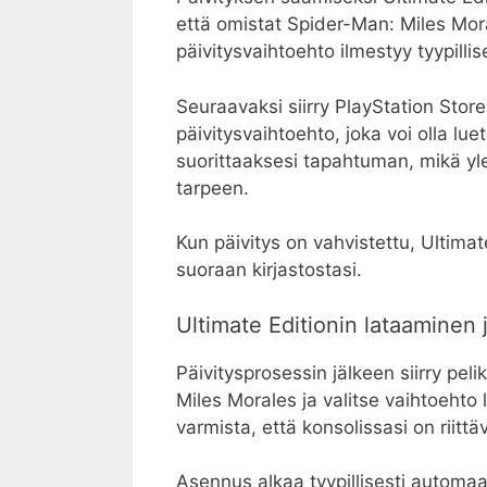
että omistat Spider-Man: Miles Moral
päivitysvaihtoehto ilmestyy tyypillise
Seuraavaksi siirry PlayStation Store
päivitysvaihtoehto, joka voi olla lue
suorittaaksesi tapahtuman, mikä yl
tarpeen.
Kun päivitys on vahvistettu, Ultimate 
suoraan kirjastostasi.
Ultimate Editionin lataaminen
Päivitysprosessin jälkeen siirry peli
Miles Morales ja valitse vaihtoehto 
varmista, että konsolissasi on riittäv
Asennus alkaa tyypillisesti automaat