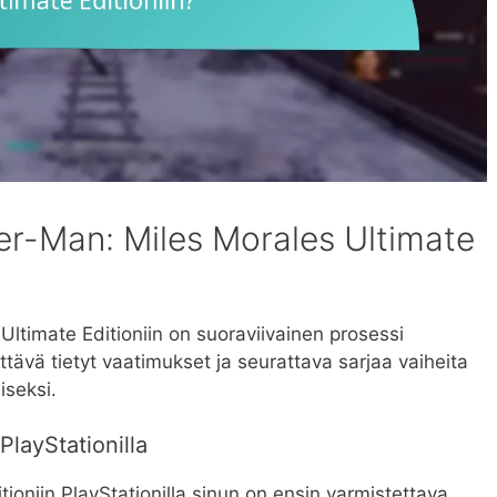
er-Man: Miles Morales Ultimate
Ultimate Editioniin on suoraviivainen prosessi
ytettävä tietyt vaatimukset ja seurattava sarjaa vaiheita
iseksi.
PlayStationilla
ioniin PlayStationilla sinun on ensin varmistettava,