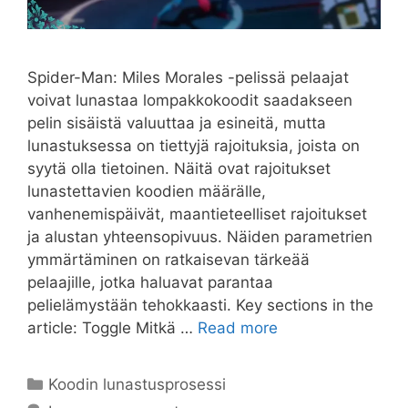
Spider-Man: Miles Morales -pelissä pelaajat
voivat lunastaa lompakkokoodit saadakseen
pelin sisäistä valuuttaa ja esineitä, mutta
lunastuksessa on tiettyjä rajoituksia, joista on
syytä olla tietoinen. Näitä ovat rajoitukset
lunastettavien koodien määrälle,
vanhenemispäivät, maantieteelliset rajoitukset
ja alustan yhteensopivuus. Näiden parametrien
ymmärtäminen on ratkaisevan tärkeää
pelaajille, jotka haluavat parantaa
pelielämystään tehokkaasti. Key sections in the
article: Toggle Mitkä …
Read more
Categories
Koodin lunastusprosessi