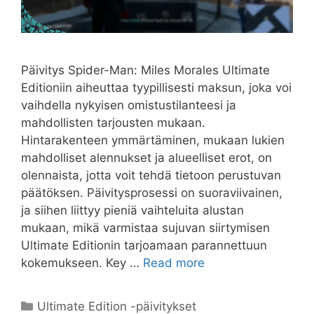
Päivitys Spider-Man: Miles Morales Ultimate
Editioniin aiheuttaa tyypillisesti maksun, joka voi
vaihdella nykyisen omistustilanteesi ja
mahdollisten tarjousten mukaan.
Hintarakenteen ymmärtäminen, mukaan lukien
mahdolliset alennukset ja alueelliset erot, on
olennaista, jotta voit tehdä tietoon perustuvan
päätöksen. Päivitysprosessi on suoraviivainen,
ja siihen liittyy pieniä vaihteluita alustan
mukaan, mikä varmistaa sujuvan siirtymisen
Ultimate Editionin tarjoamaan parannettuun
kokemukseen. Key …
Read more
Categories
Ultimate Edition -päivitykset