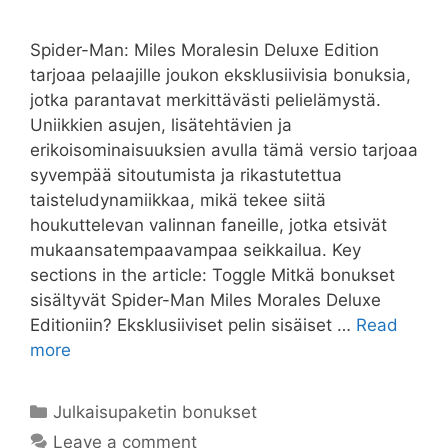
Spider-Man: Miles Moralesin Deluxe Edition
tarjoaa pelaajille joukon eksklusiivisia bonuksia,
jotka parantavat merkittävästi pelielämystä.
Uniikkien asujen, lisätehtävien ja
erikoisominaisuuksien avulla tämä versio tarjoaa
syvempää sitoutumista ja rikastutettua
taisteludynamiikkaa, mikä tekee siitä
houkuttelevan valinnan faneille, jotka etsivät
mukaansatempaavampaa seikkailua. Key
sections in the article: Toggle Mitkä bonukset
sisältyvät Spider-Man Miles Morales Deluxe
Editioniin? Eksklusiiviset pelin sisäiset …
Read
more
Categories
Julkaisupaketin bonukset
Leave a comment