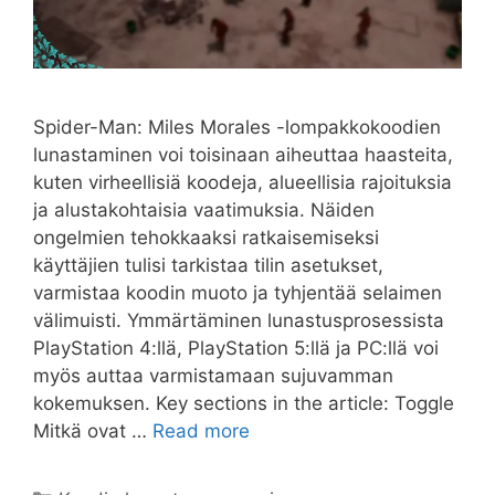
Spider-Man: Miles Morales -lompakkokoodien
lunastaminen voi toisinaan aiheuttaa haasteita,
kuten virheellisiä koodeja, alueellisia rajoituksia
ja alustakohtaisia vaatimuksia. Näiden
ongelmien tehokkaaksi ratkaisemiseksi
käyttäjien tulisi tarkistaa tilin asetukset,
varmistaa koodin muoto ja tyhjentää selaimen
välimuisti. Ymmärtäminen lunastusprosessista
PlayStation 4:llä, PlayStation 5:llä ja PC:llä voi
myös auttaa varmistamaan sujuvamman
kokemuksen. Key sections in the article: Toggle
Mitkä ovat …
Read more
Categories