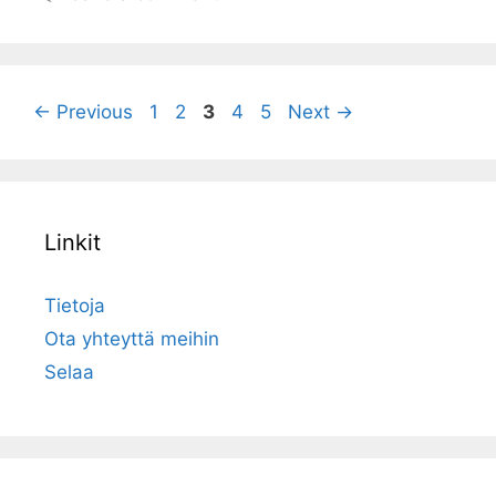
Page
Page
Page
Page
Page
←
Previous
1
2
3
4
5
Next
→
Linkit
Tietoja
Ota yhteyttä meihin
Selaa