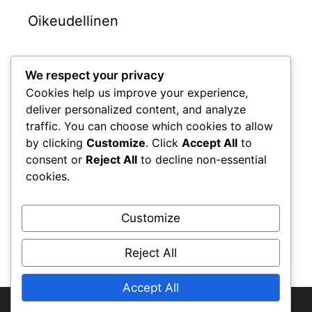
Oikeudellinen
Ota yhteyttä meihin
We respect your privacy
Evästekäytäntö
Cookies help us improve your experience,
Tietosuojapolitiikka
deliver personalized content, and analyze
Käyttöehdot
traffic. You can choose which cookies to allow
by clicking
Customize
. Click
Accept All
to
Tietoja
consent or
Reject All
to decline non-essential
cookies.
Haku
Customize
Search
for:
Reject All
Accept All
© 2025 controversiasmexico.org • All rights reserved