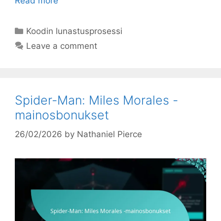
Read more
Categories
Koodin lunastusprosessi
Leave a comment
Spider-Man: Miles Morales -
mainosbonukset
26/02/2026
by
Nathaniel Pierce