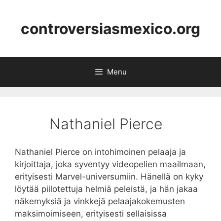
Skip
to
controversiasmexico.org
content
Menu
Nathaniel Pierce
Nathaniel Pierce on intohimoinen pelaaja ja
kirjoittaja, joka syventyy videopelien maailmaan,
erityisesti Marvel-universumiin. Hänellä on kyky
löytää piilotettuja helmiä peleistä, ja hän jakaa
näkemyksiä ja vinkkejä pelaajakokemusten
maksimoimiseen, erityisesti sellaisissa